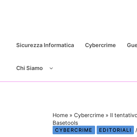
Vai
al
contenuto
Sicurezza Informatica
Cybercrime
Gue
Chi Siamo
Home
»
Cybercrime
»
Il tentativ
Basetools
CYBERCRIME
EDITORIALI