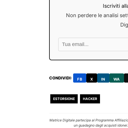
Iscriviti a
Non perdere le analisi set
Dig
CONDIVIDI:
FB
X
IN
WA
ESTORSIONE
HACKER
Matrice Digitale partecipa al Programma Affiliazi
un guadagno dagli acquisti idonei.