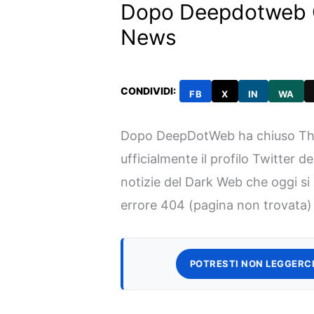
Dopo Deepdotweb 
News
CONDIVIDI:
FB
X
IN
WA
Dopo DeepDotWeb ha chiuso Th
ufficialmente il profilo Twitter d
notizie del Dark Web che oggi s
errore 404 (pagina non trovata)
POTRESTI NON LEGGERCI