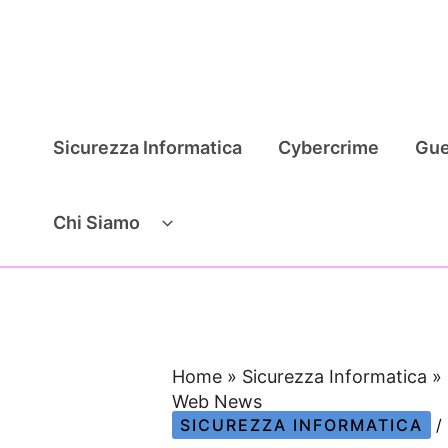
Vai
al
contenuto
Sicurezza Informatica
Cybercrime
Gue
Chi Siamo
Home
»
Sicurezza Informatica
»
Web News
SICUREZZA INFORMATICA
/