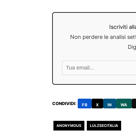
Iscriviti a
Non perdere le analisi set
Dig
CONDIVIDI:
FB
X
IN
WA
ANONYMOUS
LULZSECITALIA