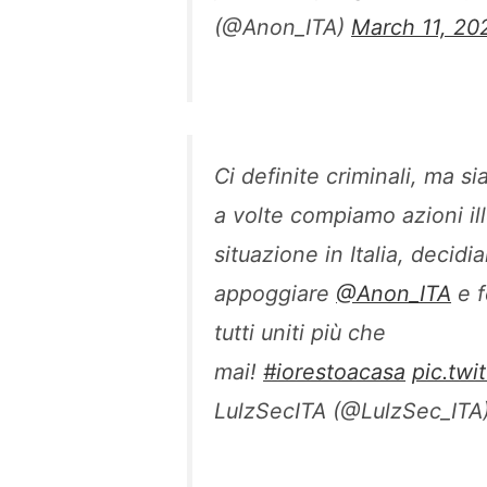
(@Anon_ITA)
March 11, 20
Ci definite criminali, ma s
a volte compiamo azioni ill
situazione in Italia, decidi
appoggiare
@Anon_ITA
e f
tutti uniti più che
mai!
#iorestoacasa
pic.tw
LulzSecITA (@LulzSec_ITA