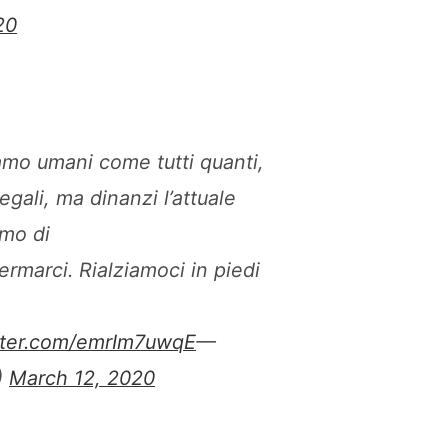
20
iamo umani come tutti quanti,
egali, ma dinanzi l’attuale
amo di
ermarci. Rialziamoci in piedi
itter.com/emrIm7uwqE
—
)
March 12, 2020