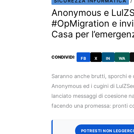
SICUREZZA INFORMATICA
/
Anonymous e LulZSe
#OpMigration e invi
Casa per l’emerge
CONDIVIDI:
FB
X
IN
WA
Saranno anche brutti, sporchi e cat
Anonymous ed i cugini di LulZSec 
lanciato messaggi di coesione nazio
facendo una promessa: pronti co
POTRESTI NON LEGGERCI