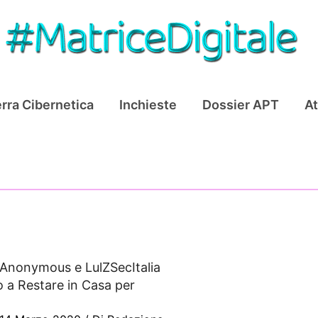
rra Cibernetica
Inchieste
Dossier APT
At
Anonymous e LulZSecItalia
o a Restare in Casa per