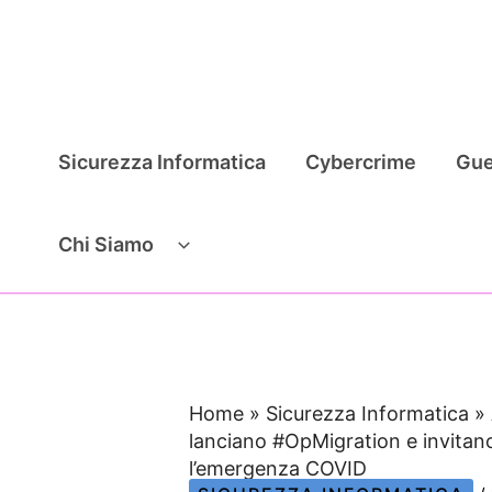
Vai
al
contenuto
Sicurezza Informatica
Cybercrime
Gue
Chi Siamo
Home
»
Sicurezza Informatica
»
lanciano #OpMigration e invitan
l’emergenza COVID