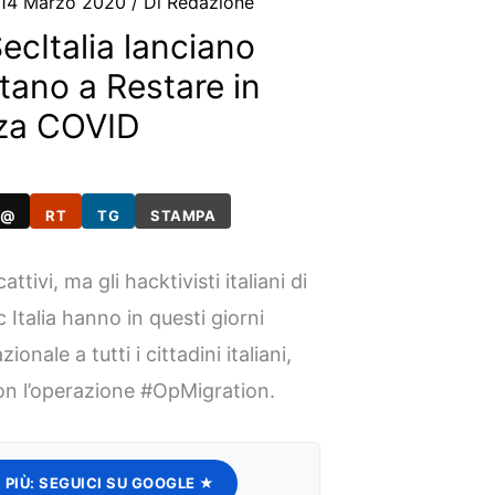
14 Marzo 2020
/ Di
Redazione
cItalia lanciano
tano a Restare in
nza COVID
@
RT
TG
STAMPA
tivi, ma gli hacktivisti italiani di
Italia hanno in questi giorni
nale a tutti i cittadini italiani,
n l’operazione #OpMigration.
 PIÙ:
SEGUICI SU GOOGLE ★