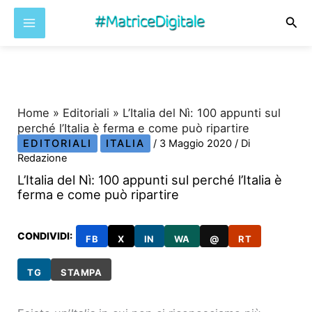
Cer
Vai
al
contenuto
Home
»
Editoriali
»
L’Italia del Nì: 100 appunti sul
perché l’Italia è ferma e come può ripartire
EDITORIALI
ITALIA
/
3 Maggio 2020
/ Di
Redazione
L’Italia del Nì: 100 appunti sul perché l’Italia è
ferma e come può ripartire
CONDIVIDI:
FB
X
IN
WA
@
RT
TG
STAMPA