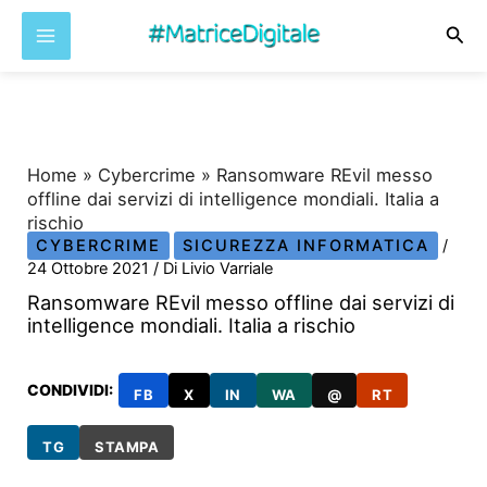
Cer
Vai
al
contenuto
Home
»
Cybercrime
»
Ransomware REvil messo
offline dai servizi di intelligence mondiali. Italia a
rischio
CYBERCRIME
SICUREZZA INFORMATICA
/
24 Ottobre 2021
/ Di
Livio Varriale
Ransomware REvil messo offline dai servizi di
intelligence mondiali. Italia a rischio
CONDIVIDI:
FB
X
IN
WA
@
RT
TG
STAMPA