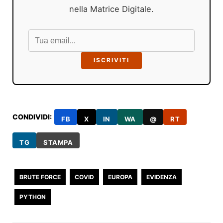
nella Matrice Digitale.
ISCRIVITI
CONDIVIDI:
FB
X
IN
WA
@
RT
TG
STAMPA
BRUTE FORCE
COVID
EUROPA
EVIDENZA
PYTHON