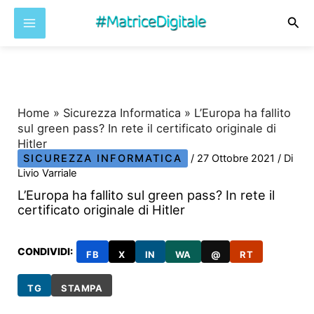
Cer
Vai
al
contenuto
Home
»
Sicurezza Informatica
»
L’Europa ha fallito
sul green pass? In rete il certificato originale di
Hitler
SICUREZZA INFORMATICA
/
27 Ottobre 2021
/ Di
Livio Varriale
L’Europa ha fallito sul green pass? In rete il
certificato originale di Hitler
CONDIVIDI:
FB
X
IN
WA
@
RT
TG
STAMPA