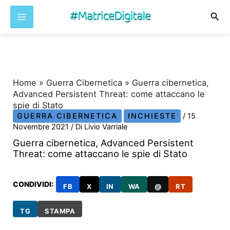
Cer
Vai
al
contenuto
Home
»
Guerra Cibernetica
»
Guerra cibernetica,
Advanced Persistent Threat: come attaccano le
spie di Stato
GUERRA CIBERNETICA
INCHIESTE
/
15
Novembre 2021
/ Di
Livio Varriale
Guerra cibernetica, Advanced Persistent
Threat: come attaccano le spie di Stato
CONDIVIDI:
FB
X
IN
WA
@
RT
TG
STAMPA