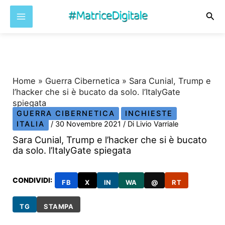
Cer
Vai
al
contenuto
Home
»
Guerra Cibernetica
»
Sara Cunial, Trump e
l’hacker che si è bucato da solo. l’ItalyGate
spiegata
GUERRA CIBERNETICA
INCHIESTE
ITALIA
/
30 Novembre 2021
/ Di
Livio Varriale
Sara Cunial, Trump e l’hacker che si è bucato
da solo. l’ItalyGate spiegata
CONDIVIDI:
FB
X
IN
WA
@
RT
TG
STAMPA