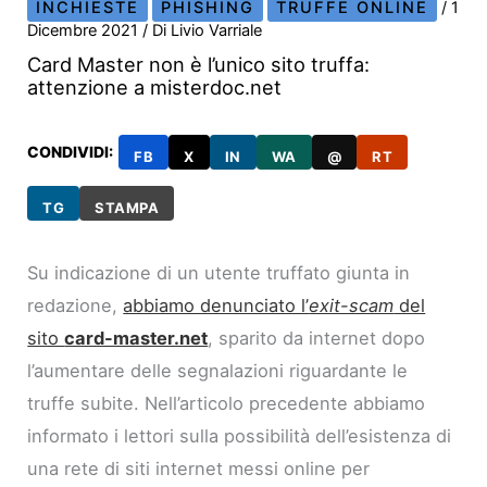
INCHIESTE
PHISHING
TRUFFE ONLINE
/
1
Dicembre 2021
/ Di
Livio Varriale
Card Master non è l’unico sito truffa:
attenzione a misterdoc.net
CONDIVIDI:
FB
X
IN
WA
@
RT
TG
STAMPA
Su indicazione di un utente truffato giunta in
redazione,
abbiamo denunciato l’
exit-scam
del
sito
card-master.net
, sparito da internet dopo
l’aumentare delle segnalazioni riguardante le
truffe subite. Nell’articolo precedente abbiamo
informato i lettori sulla possibilità dell’esistenza di
una rete di siti internet messi online per