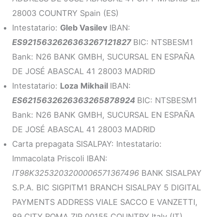
28003 COUNTRY Spain (ES)
Intestatario:
Gleb Vasilev
IBAN:
ES9215632626363267121827
BIC: NTSBESM1
Bank: N26 BANK GMBH, SUCURSAL EN ESPAÑA
DE JOSÉ ABASCAL 41 28003 MADRID
Intestatario:
Loza Mikhail
IBAN:
ES6215632626363265878924
BIC: NTSBESM1
Bank: N26 BANK GMBH, SUCURSAL EN ESPAÑA
DE JOSÉ ABASCAL 41 28003 MADRID
Carta prepagata SISALPAY: Intestatario:
Immacolata Priscoli IBAN:
IT98K3253203200006571367496
BANK SISALPAY
S.P.A. BIC SIGPITM1 BRANCH SISALPAY 5 DIGITAL
PAYMENTS ADDRESS VIALE SACCO E VANZETTI,
89 CITY ROMA ZIP 00155 COUNTRY Italy (IT)