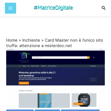
Cer
Vai
al
contenuto
Home
»
Inchieste
»
Card Master non è l’unico sito
truffa: attenzione a misterdoc.net