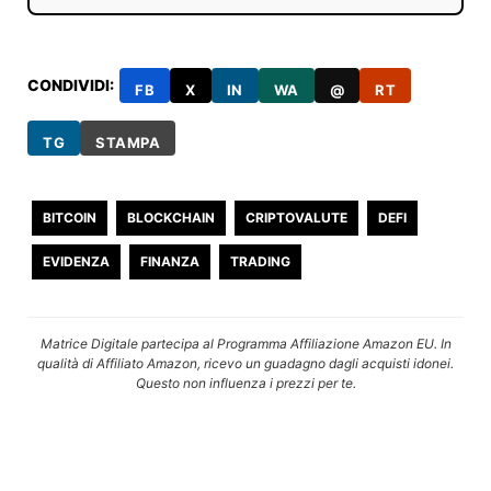
CONDIVIDI:
FB
X
IN
WA
@
RT
TG
STAMPA
BITCOIN
BLOCKCHAIN
CRIPTOVALUTE
DEFI
EVIDENZA
FINANZA
TRADING
Matrice Digitale partecipa al Programma Affiliazione Amazon EU. In
qualità di Affiliato Amazon, ricevo un guadagno dagli acquisti idonei.
Questo non influenza i prezzi per te.