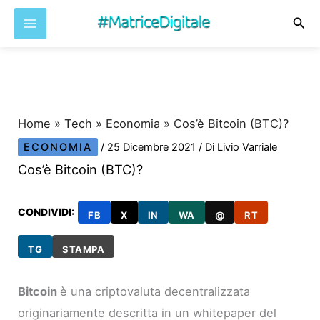
Cer
Vai
al
contenuto
Home
»
Tech
»
Economia
»
Cos’è Bitcoin (BTC)?
ECONOMIA
/
25 Dicembre 2021
/ Di
Livio Varriale
Cos’è Bitcoin (BTC)?
CONDIVIDI:
FB
X
IN
WA
@
RT
TG
STAMPA
Bitcoin
è una criptovaluta decentralizzata
originariamente descritta in un whitepaper del