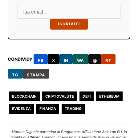
ISCRIVITI
CONDIVIDI:
FB
X
IN
WA
@
RT
TG
STAMPA
BLOCKCHAIN
CRIPTOVALUTE
DEFI
ETHEREUM
EVIDENZA
FINANZA
TRADING
Matrice Digitale partecipa al Programma Affiliazione Amazon EU. In
qualità di Affiliato Amazon, ricevo un guadagno dagli acquisti idonei.