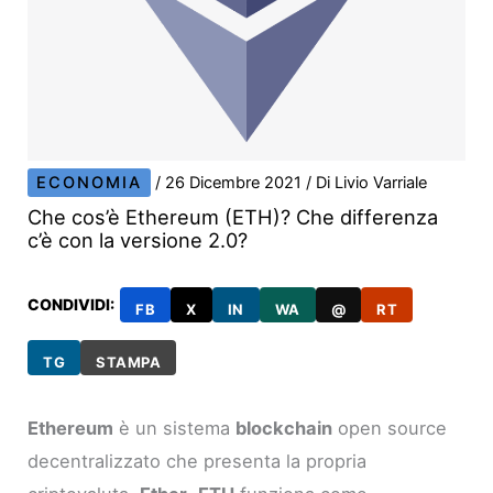
ECONOMIA
/
26 Dicembre 2021
/ Di
Livio Varriale
Che cos’è Ethereum (ETH)? Che differenza
c’è con la versione 2.0?
CONDIVIDI:
FB
X
IN
WA
@
RT
TG
STAMPA
Ethereum
è un sistema
blockchain
open source
decentralizzato che presenta la propria