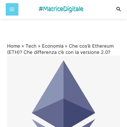
Cer
Vai
al
contenuto
Home
»
Tech
»
Economia
»
Che cos’è Ethereum
(ETH)? Che differenza c’è con la versione 2.0?