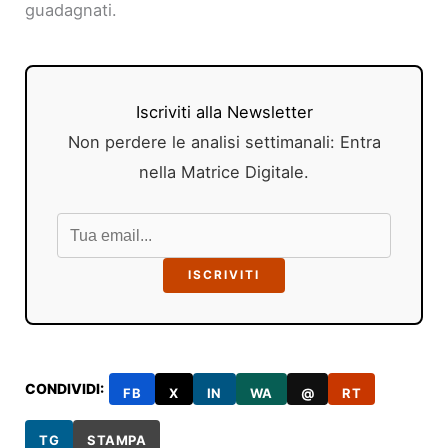
guadagnati.
Iscriviti alla Newsletter
Non perdere le analisi settimanali: Entra
nella Matrice Digitale.
ISCRIVITI
CONDIVIDI:
FB
X
IN
WA
@
RT
TG
STAMPA