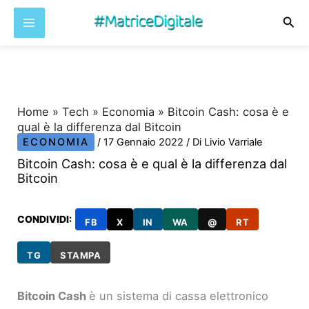
Cer
Vai
al
contenuto
Home
»
Tech
»
Economia
»
Bitcoin Cash: cosa è e
qual è la differenza dal Bitcoin
ECONOMIA
/
17 Gennaio 2022
/ Di
Livio Varriale
Bitcoin Cash: cosa è e qual è la differenza dal
Bitcoin
CONDIVIDI:
FB
X
IN
WA
@
RT
TG
STAMPA
Bitcoin Cash
è un sistema di cassa elettronico