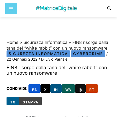
Cer
Vai
al
contenuto
Home
»
Sicurezza Informatica
»
FIN8 risorge dalla
tana del “white rabbit” con un nuovo ransomware
SICUREZZA INFORMATICA
CYBERCRIME
/
22 Gennaio 2022
/ Di
Livio Varriale
FIN8 risorge dalla tana del “white rabbit” con
un nuovo ransomware
CONDIVIDI:
FB
X
IN
WA
@
RT
TG
STAMPA