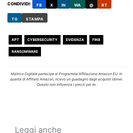
CONDIVIDI:
FB
X
IN
WA
@
RT
TG
STAMPA
APT
CYBERSECURITY
EVIDENZA
FIN8
RANSOMWARE
Matrice Digitale partecipa al Programma Affiliazione Amazon EU. In
qualità di Affiliato Amazon, ricevo un guadagno dagli acquisti idonei.
Questo non influenza i prezzi per te.
Leggi anche