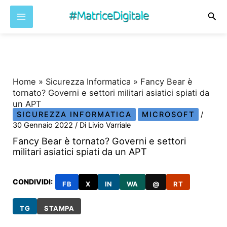
Cer
Vai
al
contenuto
Home
»
Sicurezza Informatica
»
Fancy Bear è
tornato? Governi e settori militari asiatici spiati da
un APT
SICUREZZA INFORMATICA
MICROSOFT
/
30 Gennaio 2022
/ Di
Livio Varriale
Fancy Bear è tornato? Governi e settori
militari asiatici spiati da un APT
CONDIVIDI:
FB
X
IN
WA
@
RT
TG
STAMPA