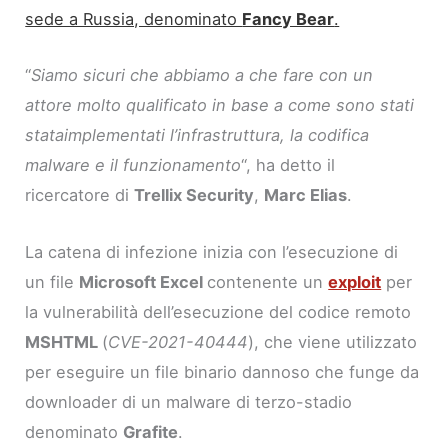
sede a Russia, denominato
Fancy Bear
.
“
Siamo sicuri che
abbiamo
a che fare con un
attore molto qualificato in base a come
sono stati
stat
a
implementati
l’infrastruttura, la codifica
malware e il funzionamento
“, ha detto il
ricercatore di
Trellix Security
,
Marc Elias
.
La catena di infezione inizia con l’esecuzione di
un file
Microsoft Excel
contenente un
exploit
per
la vulnerabilità dell’esecuzione del codice remoto
MSHTML
(
CVE-2021-40444
), che viene utilizzato
per eseguire un file binario dannoso che funge da
downloader di un malware di terzo-stadio
denominato
Grafite
.