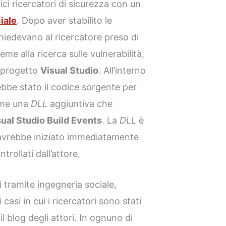
ici ricercatori di sicurezza con un
iale
. Dopo aver stabilito le
 chiedevano al ricercatore preso di
me alla ricerca sulle vulnerabilità,
n progetto
Visual Studio
. All’interno
ebbe stato il codice sorgente per
come una
DLL
aggiuntiva che
sual Studio Build Events
. La
DLL
è
avrebbe iniziato immediatamente
rollati dall’attore.
i tramite ingegneria sociale,
asi in cui i ricercatori sono stati
 blog degli attori. In ognuno di