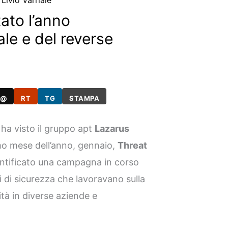
i
Livio Varriale
tato l’anno
ale e del reverse
@
RT
TG
STAMPA
 ha visto il gruppo apt
Lazarus
imo mese dell’anno, gennaio,
Threat
entificato una campagna in corso
i di sicurezza che lavoravano sulla
lità in diverse aziende e