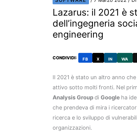
SOFTWARE
/
7 Marzo 2022
/ D
Lazarus: il 2021 è s
dell’ingegneria soci
engineering
CONDIVIDI:
FB
X
IN
WA
Il 2021 è stato un altro anno che
attivo sotto molti fronti. Nel pr
Analysis Group
di
Google
ha id
che prendeva di mira i ricercator
ricerca e lo sviluppo di vulnerabi
organizzazioni.