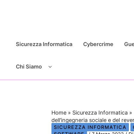
Vai
al
contenuto
Sicurezza Informatica
Cybercrime
Gue
Chi Siamo
Home
»
Sicurezza Informatica
»
dell’ingegneria sociale e del rev
SICUREZZA INFORMATICA