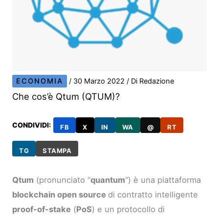
ECONOMIA
/
30 Marzo 2022
/ Di
Redazione
Che cos’è Qtum (QTUM)?
CONDIVIDI:
FB
X
IN
WA
@
RT
TG
STAMPA
Qtum
(pronunciato “
quantum
“) è una piattaforma
blockchain open source
di contratto intelligente
proof-of-stake
(
PoS
) e un protocollo di