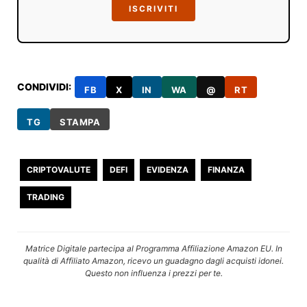
ISCRIVITI
CONDIVIDI:
FB
X
IN
WA
@
RT
TG
STAMPA
CRIPTOVALUTE
DEFI
EVIDENZA
FINANZA
TRADING
Matrice Digitale partecipa al Programma Affiliazione Amazon EU. In
qualità di Affiliato Amazon, ricevo un guadagno dagli acquisti idonei.
Questo non influenza i prezzi per te.