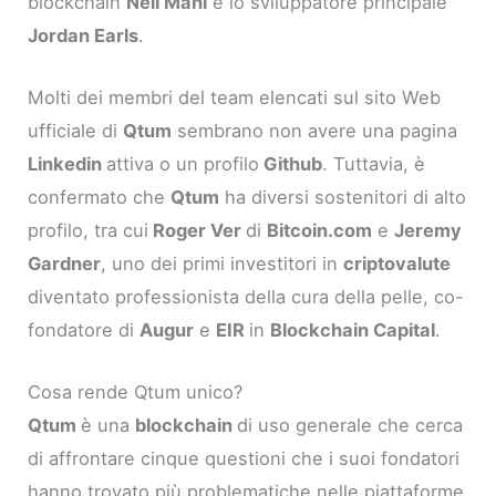
blockchain
Neil Mahi
e lo sviluppatore principale
Jordan Earls
.
Molti dei membri del team elencati sul sito Web
ufficiale di
Qtum
sembrano non avere una pagina
Linkedin
attiva o un profilo
Github
. Tuttavia, è
confermato che
Qtum
ha diversi sostenitori di alto
profilo, tra cui
Roger Ver
di
Bitcoin.com
e
Jeremy
Gardner
, uno dei primi investitori in
criptovalute
diventato professionista della cura della pelle, co-
fondatore di
Augur
e
EIR
in
Blockchain Capital
.
Cosa rende Qtum unico?
Qtum
è una
blockchain
di uso generale che cerca
di affrontare cinque questioni che i suoi fondatori
hanno trovato più problematiche nelle piattaforme