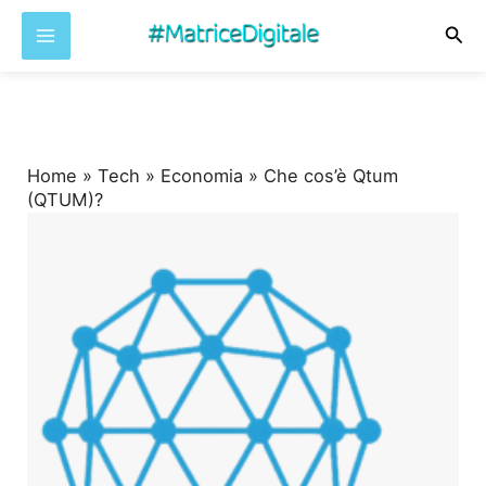
Cer
Vai
al
contenuto
Home
»
Tech
»
Economia
»
Che cos’è Qtum
(QTUM)?