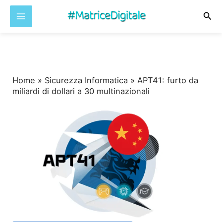
Cer
Vai
al
contenuto
Home
»
Sicurezza Informatica
»
APT41: furto da
miliardi di dollari a 30 multinazionali