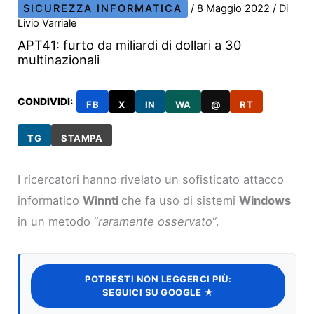
SICUREZZA INFORMATICA
/
8 Maggio 2022
/ Di
Livio Varriale
APT41: furto da miliardi di dollari a 30
multinazionali
CONDIVIDI:
FB
X
IN
WA
@
RT
TG
STAMPA
I ricercatori hanno rivelato un sofisticato attacco
informatico
Winnti
che fa uso di sistemi
Windows
in un metodo “
raramente osservato
“.
POTRESTI NON LEGGERCI PIÙ:
SEGUICI SU GOOGLE ★