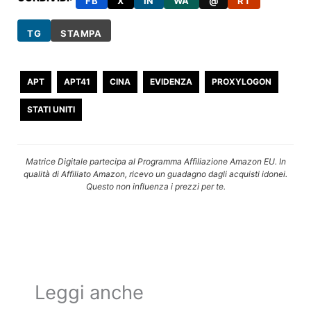
FB
X
IN
WA
@
RT
TG
STAMPA
APT
APT41
CINA
EVIDENZA
PROXYLOGON
STATI UNITI
Matrice Digitale partecipa al Programma Affiliazione Amazon EU. In
qualità di Affiliato Amazon, ricevo un guadagno dagli acquisti idonei.
Questo non influenza i prezzi per te.
Leggi anche