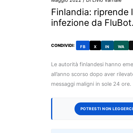
Maggio 2022
/ Di
Livio Varriale
Finlandia: riprende
infezione da FluBot.
CONDIVIDI:
FB
X
IN
WA
Le autorità finlandesi hanno em
all’anno scorso dopo aver rilevat
messaggi maligni in sole 24 ore.
POTRESTI NON LEGGERCI