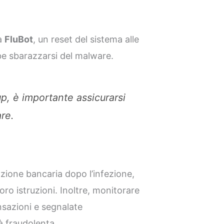
da
FluBot
, un reset del sistema alle
be sbarazzarsi del malware.
up, è importante assicurarsi
re.
azione bancaria dopo l’infezione,
oro istruzioni. Inoltre, monitorare
nsazioni e segnalate
à fraudolenta.