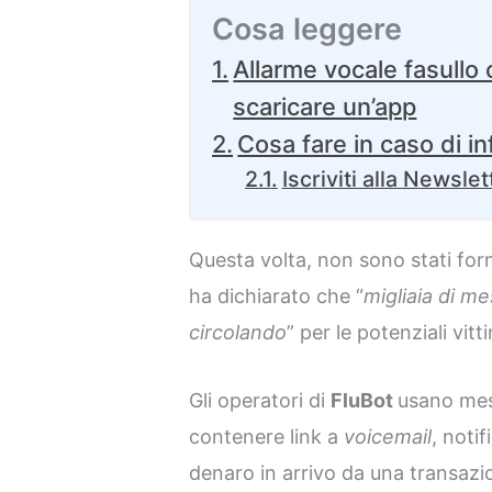
Cosa leggere
Allarme vocale fasullo c
scaricare un’app
Cosa fare in caso di i
Iscriviti alla Newslet
Questa volta, non sono stati forn
ha dichiarato che “
migliaia di m
circolando
” per le potenziali vitt
Gli operatori di
FluBot
usano mes
contenere link a
voicemail
, noti
denaro in arrivo da una transazi