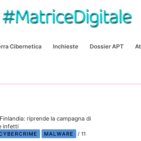
rra Cibernetica
Inchieste
Dossier APT
At
Finlandia: riprende la campagna di
 infetti
CYBERCRIME
MALWARE
/
11