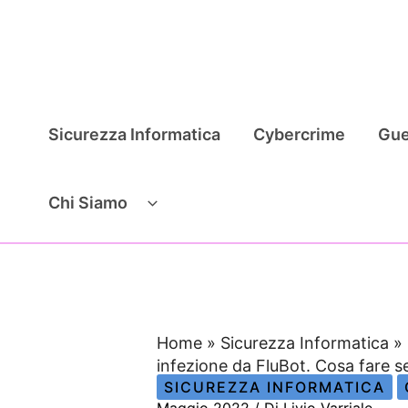
Vai
al
contenuto
Sicurezza Informatica
Cybercrime
Gue
Chi Siamo
Home
»
Sicurezza Informatica
»
infezione da FluBot. Cosa fare se
SICUREZZA INFORMATICA