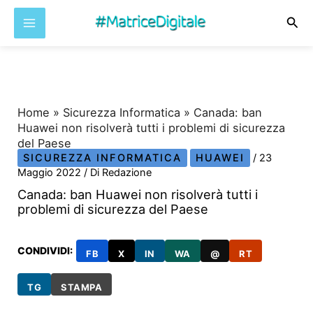
Cer
Vai
al
contenuto
Home
»
Sicurezza Informatica
»
Canada: ban
Huawei non risolverà tutti i problemi di sicurezza
del Paese
SICUREZZA INFORMATICA
HUAWEI
/
23
Maggio 2022
/ Di
Redazione
Canada: ban Huawei non risolverà tutti i
problemi di sicurezza del Paese
CONDIVIDI:
FB
X
IN
WA
@
RT
TG
STAMPA