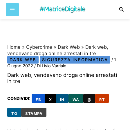
Cer
Vai
al
contenuto
Home
»
Cybercrime
»
Dark Web
»
Dark web,
vendevano droga online arrestati in tre
DARK WEB
SICUREZZA INFORMATICA
/
1
Giugno 2022
/ Di
Livio Varriale
Dark web, vendevano droga online arrestati
in tre
CONDIVIDI:
FB
X
IN
WA
@
RT
TG
STAMPA