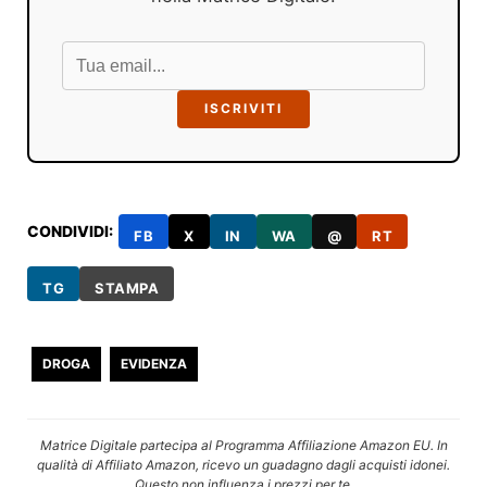
ISCRIVITI
CONDIVIDI:
FB
X
IN
WA
@
RT
TG
STAMPA
DROGA
EVIDENZA
Matrice Digitale partecipa al Programma Affiliazione Amazon EU. In
qualità di Affiliato Amazon, ricevo un guadagno dagli acquisti idonei.
Questo non influenza i prezzi per te.