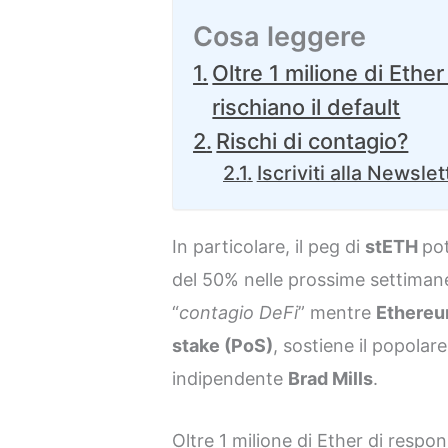
Cosa leggere
Oltre 1 milione di Ether
rischiano il default
Rischi di contagio?
Iscriviti alla Newslet
In particolare, il peg di
stETH
po
del 50% nelle prossime settimane
“
contagio DeFi
” mentre
Ethere
stake (PoS)
, sostiene il popolare
indipendente
Brad Mills
.
Oltre 1 milione di Ether di respons