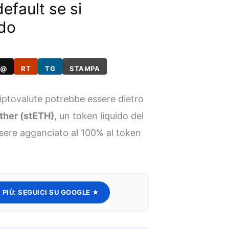
default se si
ido
@
RT
TG
STAMPA
riptovalute potrebbe essere dietro
ther (stETH)
, un token liquido del
ere agganciato al 100% al token
.
 PIÙ:
SEGUICI SU GOOGLE ★