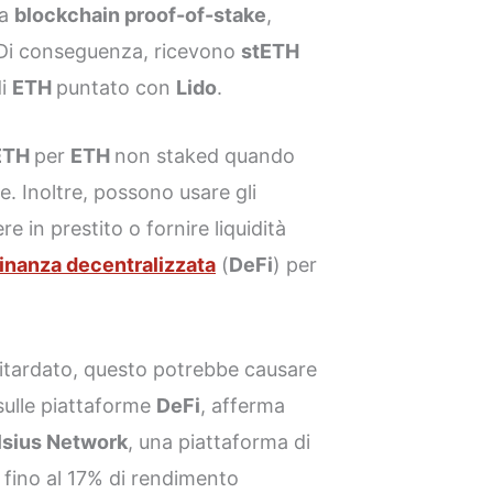
na
blockchain proof-of-stake
,
 Di conseguenza, ricevono
stETH
di
ETH
puntato con
Lido
.
ETH
per
ETH
non staked quando
e. Inoltre, possono usare gli
 in prestito o fornire liquidità
finanza decentralizzata
(
DeFi
) per
ritardato, questo potrebbe causare
sulle piattaforme
DeFi
, afferma
lsius Network
, una piattaforma di
e fino al 17% di rendimento