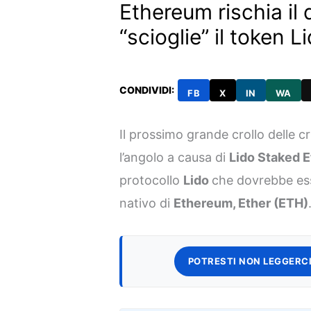
Ethereum rischia il 
“scioglie” il token L
CONDIVIDI:
FB
X
IN
WA
Il prossimo grande crollo delle c
l’angolo a causa di
Lido Staked E
protocollo
Lido
che dovrebbe ess
nativo di
Ethereum, Ether (ETH)
POTRESTI NON LEGGERCI