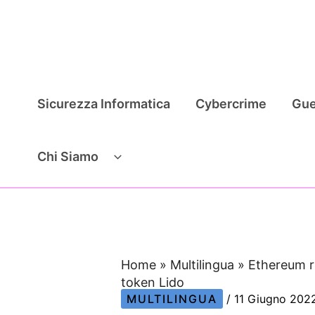
Vai
al
contenuto
Sicurezza Informatica
Cybercrime
Gue
Chi Siamo
Home
»
Multilingua
»
Ethereum ris
token Lido
MULTILINGUA
/
11 Giugno 20