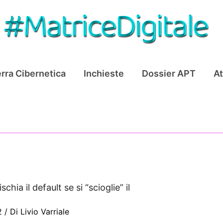
rra Cibernetica
Inchieste
Dossier APT
At
chia il default se si “scioglie” il
22
/ Di
Livio Varriale