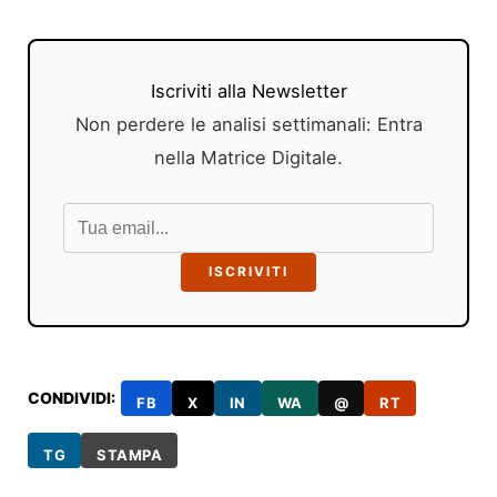
Iscriviti alla Newsletter
Non perdere le analisi settimanali: Entra
nella Matrice Digitale.
ISCRIVITI
CONDIVIDI:
FB
X
IN
WA
@
RT
TG
STAMPA