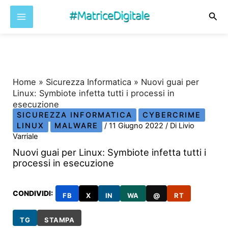
Cer
Vai
al
contenuto
Home
»
Sicurezza Informatica
»
Nuovi guai per
Linux: Symbiote infetta tutti i processi in
esecuzione
SICUREZZA INFORMATICA
CYBERCRIME
LINUX
MALWARE
/
11 Giugno 2022
/ Di
Livio
Varriale
Nuovi guai per Linux: Symbiote infetta tutti i
processi in esecuzione
CONDIVIDI:
FB
X
IN
WA
@
RT
TG
STAMPA