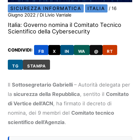
SICUREZZA INFORMATICA
ITALIA
/
16
Giugno 2022
/ Di
Livio Varriale
Italia: Governo nomina il Comitato Tecnico
Scientifico della Cybersecurity
CONDIVIDI:
FB
X
IN
WA
@
RT
TG
STAMPA
Il
Sottosegretario Gabrielli
– Autorità delegata per
la
sicurezza della Repubblica
, sentito il
Comitato
di Vertice dell’ACN
, ha firmato il decreto di
nomina, dei 9 membri del
Comitato tecnico
scientifico dell’Agenzia
.