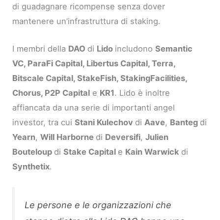
di guadagnare ricompense senza dover
mantenere un’infrastruttura di staking.
I membri della
DAO
di
Lido
includono
Semantic
VC, ParaFi Capital, Libertus Capital, Terra,
Bitscale Capital, StakeFish, StakingFacilities,
Chorus, P2P Capital
e
KR1
. Lido è inoltre
affiancata da una serie di importanti angel
investor, tra cui
Stani Kulechov
di
Aave
,
Banteg
di
Yearn
,
Will Harborne
di
Deversifi
,
Julien
Bouteloup
di
Stake Capital
e
Kain Warwick
di
Synthetix
.
Le persone e le organizzazioni che