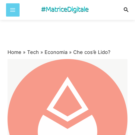
Cer
Vai
al
contenuto
Home
»
Tech
»
Economia
»
Che cos’è Lido?