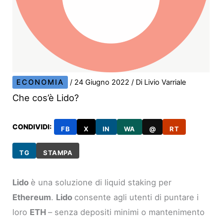
ECONOMIA
/
24 Giugno 2022
/ Di
Livio Varriale
Che cos’è Lido?
CONDIVIDI:
FB
X
IN
WA
@
RT
TG
STAMPA
Lido
è una soluzione di liquid staking per
Ethereum
.
Lido
consente agli utenti di puntare i
loro
ETH
– senza depositi minimi o mantenimento