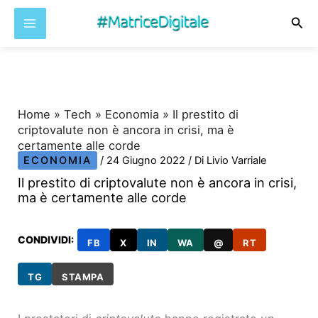
Cer
Vai
al
contenuto
Home
»
Tech
»
Economia
»
Il prestito di
criptovalute non è ancora in crisi, ma è
certamente alle corde
ECONOMIA
/
24 Giugno 2022
/ Di
Livio Varriale
Il prestito di criptovalute non è ancora in crisi,
ma è certamente alle corde
CONDIVIDI:
FB
X
IN
WA
@
RT
TG
STAMPA