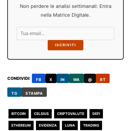
Non perdere le analisi settimanali: Entra
nella Matrice Digitale.
ISCRIVITI
CONDIVIDI:
FB
X
IN
WA
@
RT
TG
STAMPA
BITCOIN
CELSIUS
CRIPTOVALUTE
DEFI
ETHEREUM
EVIDENZA
LUNA
TRADING