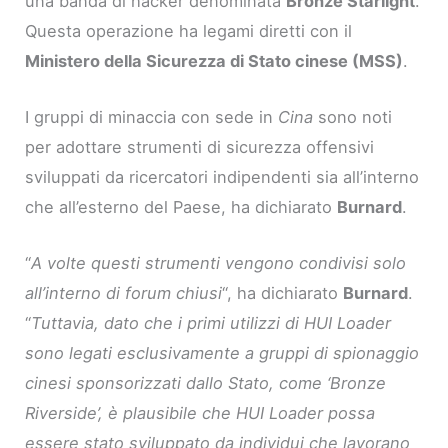
una banda di hacker denominata
Bronze Starlight
.
Questa operazione ha legami diretti con il
Ministero della Sicurezza di Stato cinese (MSS)
.
I gruppi di minaccia con sede in
Cina
sono noti
per adottare strumenti di sicurezza offensivi
sviluppati da ricercatori indipendenti sia all’interno
che all’esterno del Paese, ha dichiarato
Burnard
.
“
A volte questi strumenti vengono condivisi solo
all’interno di forum chiusi
“, ha dichiarato
Burnard
.
“
Tuttavia, dato che i primi utilizzi di HUI Loader
sono legati esclusivamente a gruppi di spionaggio
cinesi sponsorizzati dallo Stato, come ‘Bronze
Riverside’, è plausibile che HUI Loader possa
essere stato sviluppato da individui che lavorano