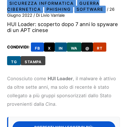
SICUREZZA INFORMATICA
GUERRA
CIBERNETICA
PHISHING
SOFTWARE
/
26
Giugno 2022
/ Di
Livio Varriale
HUI Loader: scoperto dopo 7 anni lo spyware
di un APT cinese
CONDIVIDI:
FB
X
IN
WA
@
RT
TG
STAMPA
Conosciuto come
HUI Loader
, il malware è attivo
da oltre sette anni, ma solo di recente è stato
collegato a più gruppi sponsorizzati dallo Stato
provenienti dalla
Cina
.