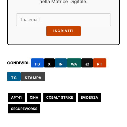
nella Matrice Digitale.
ISCRIVITI
CONDIVIDI:
FB
X
IN
WA
@
RT
TG
STAMPA
APT41
CINA
COBALT STRIKE
EVIDENZA
SECUREWORKS