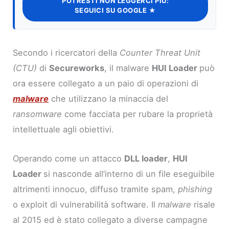
POTRESTI NON LEGGERCI PIÙ:
SEGUICI SU GOOGLE ★
Secondo i ricercatori della
Counter Threat Unit
(CTU)
di
Secureworks
, il malware
HUI Loader
può
ora essere collegato a un paio di operazioni di
malware
che utilizzano la minaccia del
ransomware
come facciata per rubare la proprietà
intellettuale agli obiettivi.
Operando come un attacco
DLL loader
,
HUI
Loader
si nasconde all’interno di un file eseguibile
altrimenti innocuo, diffuso tramite spam,
phishing
o exploit di vulnerabilità software. Il
malware
risale
al 2015 ed è stato collegato a diverse campagne