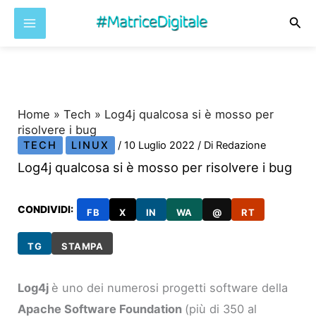
Cer
Vai
al
contenuto
Home
»
Tech
»
Log4j qualcosa si è mosso per
risolvere i bug
TECH
LINUX
/
10 Luglio 2022
/ Di
Redazione
Log4j qualcosa si è mosso per risolvere i bug
CONDIVIDI:
FB
X
IN
WA
@
RT
TG
STAMPA
Log4j
è uno dei numerosi progetti software della
Apache Software Foundation
(più di 350 al