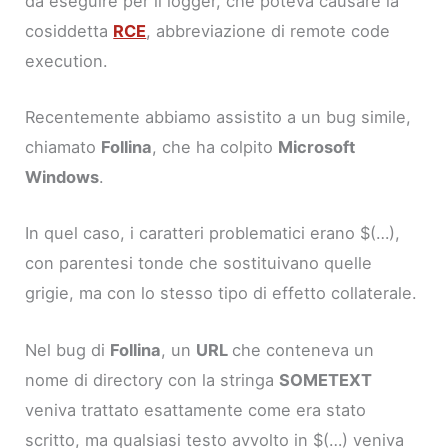
da eseguire per il logger, che poteva causare la
cosiddetta
RCE
, abbreviazione di remote code
execution.
Recentemente abbiamo assistito a un bug simile,
chiamato
Follina
, che ha colpito
Microsoft
Windows
.
In quel caso, i caratteri problematici erano $(…),
con parentesi tonde che sostituivano quelle
grigie, ma con lo stesso tipo di effetto collaterale.
Nel bug di
Follina
, un
URL
che conteneva un
nome di directory con la stringa
SOMETEXT
veniva trattato esattamente come era stato
scritto, ma qualsiasi testo avvolto in $(…) veniva