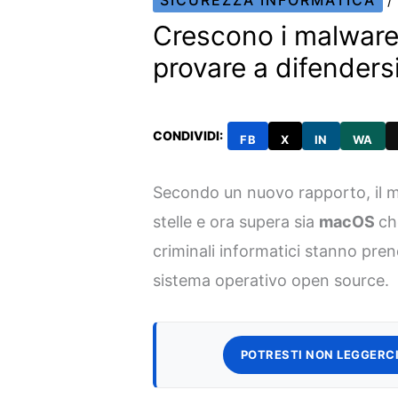
SICUREZZA INFORMATICA
/
Crescono i malware
provare a difenders
CONDIVIDI:
FB
X
IN
WA
Secondo un nuovo rapporto, il 
stelle e ora supera sia
macOS
c
criminali informatici stanno pren
sistema operativo open source.
POTRESTI NON LEGGERCI