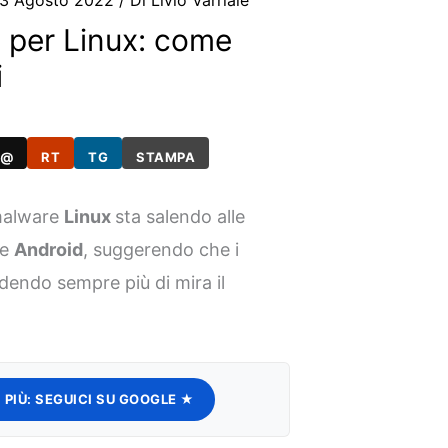
3 Agosto 2022
/ Di
Livio Varriale
 per Linux: come
i
@
RT
TG
STAMPA
malware
Linux
sta salendo alle
he
Android
, suggerendo che i
dendo sempre più di mira il
 PIÙ:
SEGUICI SU GOOGLE ★