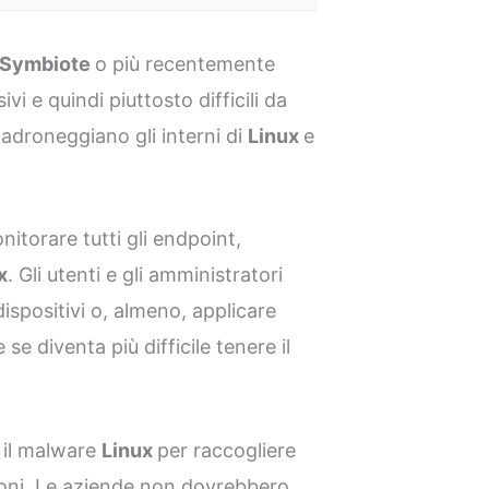
Symbiote
o più recentemente
vi e quindi piuttosto difficili da
padroneggiano gli interni di
Linux
e
itorare tutti gli endpoint,
x
. Gli utenti e gli amministratori
ispositivi o, almeno, applicare
se diventa più difficile tenere il
e il malware
Linux
per raccogliere
zioni. Le aziende non dovrebbero