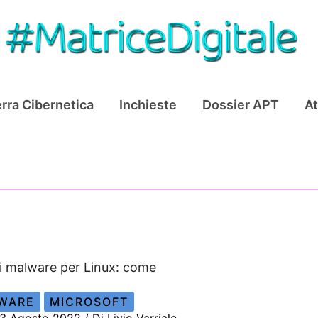
rra Cibernetica
Inchieste
Dossier APT
At
i malware per Linux: come
WARE
MICROSOFT