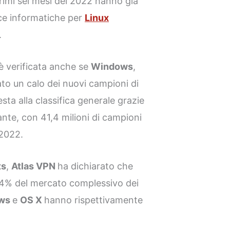
primi sei mesi del 2022 hanno già
ce informatiche per
Linux
.
 è verificata anche se
Windows
,
to un calo dei nuovi campioni di
ta alla classifica generale grazie
nte, con 41,4 milioni di campioni
 2022.
ts
,
Atlas VPN
ha dichiarato che
44% del mercato complessivo dei
ws
e
OS X
hanno rispettivamente