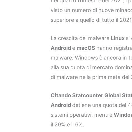
nel quarto trimestre del 2021, i 
visto un numero di nuove minac
superiore a quello di tutto il 2021
La crescita del malware
Linux
si
Android
e
macOS
hanno registra
malware. Windows è ancora in tes
alla sua quota di mercato domina
di malware nella prima metà del
Citando Statcounter Global Sta
Android
detiene una quota del 
sistemi operativi, mentre
Windo
il 29% e il 6%.