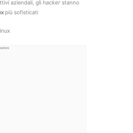
tivi aziendali, gli
hacker
stanno
ux
più sofisticati
inux
nuncio