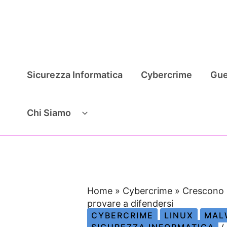
Vai
al
contenuto
Sicurezza Informatica
Cybercrime
Gue
Chi Siamo
Home
»
Cybercrime
»
Crescono 
provare a difendersi
CYBERCRIME
LINUX
MAL