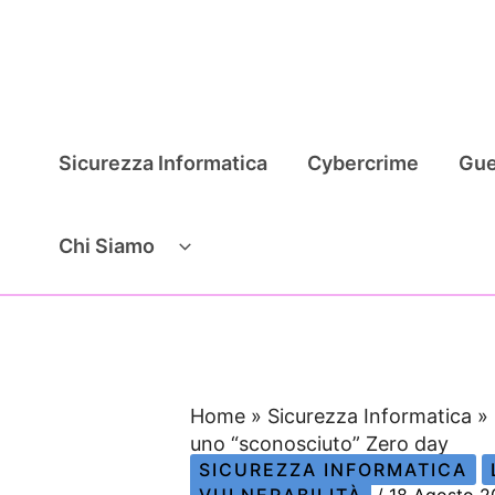
Vai
al
contenuto
Sicurezza Informatica
Cybercrime
Gue
Chi Siamo
Home
»
Sicurezza Informatica
»
uno “sconosciuto” Zero day
SICUREZZA INFORMATICA