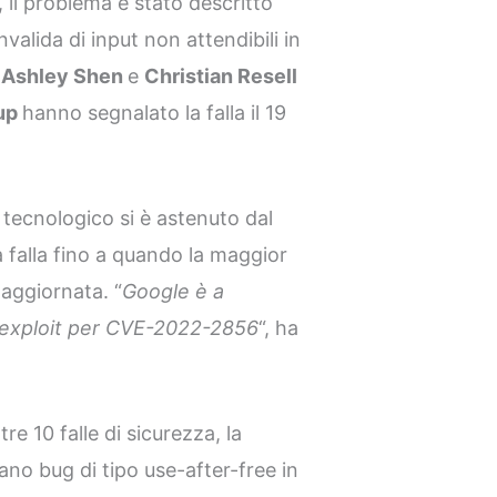
l problema è stato descritto
valida di input non attendibili in
a
Ashley Shen
e
Christian Resell
oup
hanno segnalato la falla il 19
 tecnologico si è astenuto dal
la falla fino a quando la maggior
 aggiornata. “
Google è a
n exploit per CVE-2022-2856
“, ha
re 10 falle di sicurezza, la
ano bug di tipo use-after-free in