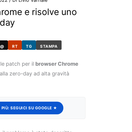
2022
/ Di
Livio Varriale
rome e risolve uno
 day
@
RT
TG
STAMPA
le patch per il
browser Chrome
lla zero-day ad alta gravità
 PIÙ:
SEGUICI SU GOOGLE ★