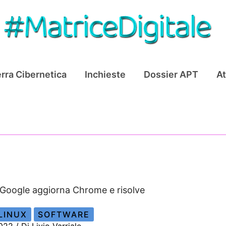
rra Cibernetica
Inchieste
Dossier APT
At
Google aggiorna Chrome e risolve
LINUX
SOFTWARE