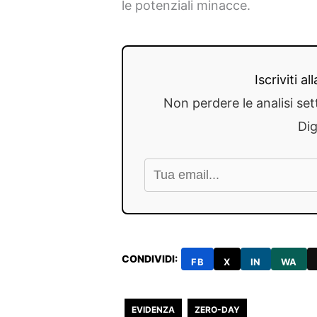
le potenziali minacce.
Iscriviti a
Non perdere le analisi set
Dig
CONDIVIDI:
FB
X
IN
WA
EVIDENZA
ZERO-DAY