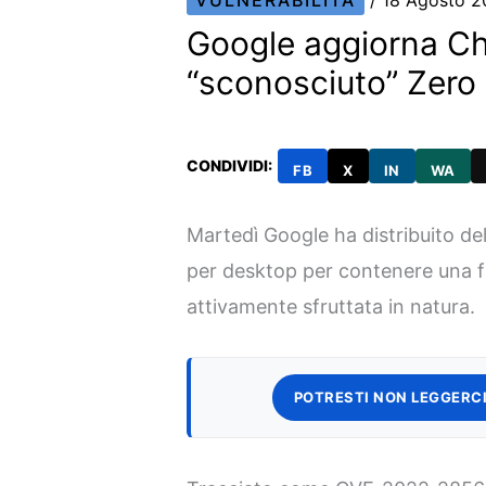
VULNERABILITÀ
/
18 Agosto 
Google aggiorna Ch
“sconosciuto” Zero
CONDIVIDI:
FB
X
IN
WA
Martedì Google ha distribuito del
per desktop per contenere una fa
attivamente sfruttata in natura.
POTRESTI NON LEGGERCI