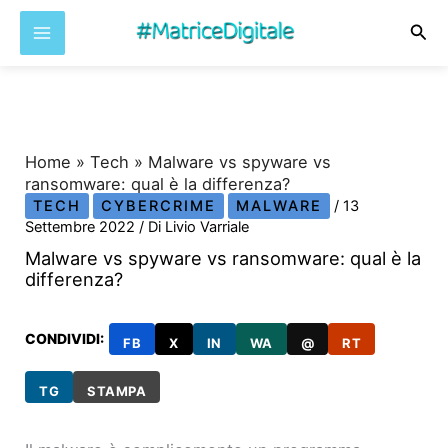
Cer
Vai
al
contenuto
Home
»
Tech
»
Malware vs spyware vs
ransomware: qual è la differenza?
TECH
CYBERCRIME
MALWARE
/
13
Settembre 2022
/ Di
Livio Varriale
Malware vs spyware vs ransomware: qual è la
differenza?
CONDIVIDI:
FB
X
IN
WA
@
RT
TG
STAMPA