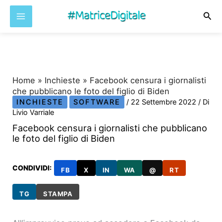
Cer
Vai
al
contenuto
Home
»
Inchieste
»
Facebook censura i giornalisti
che pubblicano le foto del figlio di Biden
INCHIESTE
SOFTWARE
/
22 Settembre 2022
/ Di
Livio Varriale
Facebook censura i giornalisti che pubblicano
le foto del figlio di Biden
CONDIVIDI:
FB
X
IN
WA
@
RT
TG
STAMPA