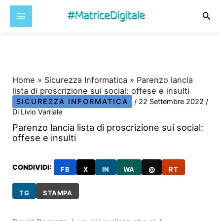
Cer
Vai
al
contenuto
Home
»
Sicurezza Informatica
»
Parenzo lancia
lista di proscrizione sui social: offese e insulti
SICUREZZA INFORMATICA
/
22 Settembre 2022
/
Di
Livio Varriale
Parenzo lancia lista di proscrizione sui social:
offese e insulti
CONDIVIDI:
FB
X
IN
WA
@
RT
TG
STAMPA