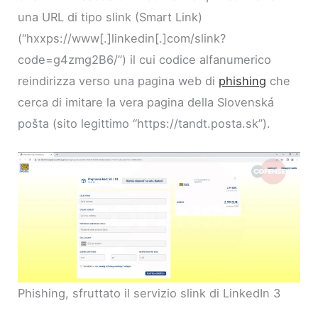
una URL di tipo slink (Smart Link)
(“hxxps://www[.]linkedin[.]com/slink?
code=g4zmg2B6/”) il cui codice alfanumerico
reindirizza verso una pagina web di
phishing
che
cerca di imitare la vera pagina della Slovenská
pošta (sito legittimo “https://tandt.posta.sk”).
Phishing, sfruttato il servizio slink di LinkedIn 3