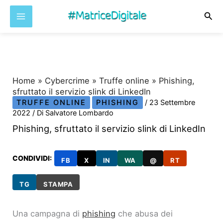
Cer
Vai
al
contenuto
Home
»
Cybercrime
»
Truffe online
»
Phishing,
sfruttato il servizio slink di LinkedIn
TRUFFE ONLINE
PHISHING
/
23 Settembre
2022
/ Di
Salvatore Lombardo
Phishing, sfruttato il servizio slink di LinkedIn
CONDIVIDI:
FB
X
IN
WA
@
RT
TG
STAMPA
Una campagna di
phishing
che abusa dei