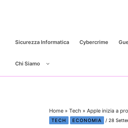
Vai
al
contenuto
Sicurezza Informatica
Cybercrime
Gue
Chi Siamo
Home
»
Tech
»
Apple inizia a pro
TECH
ECONOMIA
/
28 Sett