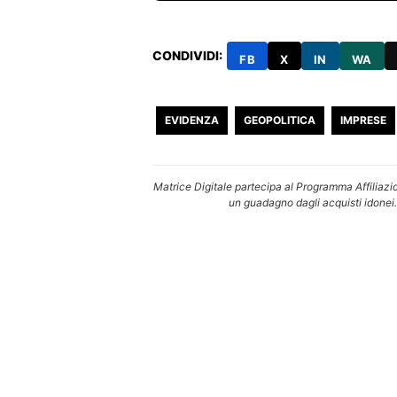
CONDIVIDI:
FB
X
IN
WA
EVIDENZA
GEOPOLITICA
IMPRESE
Matrice Digitale partecipa al Programma Affiliazi
un guadagno dagli acquisti idonei.