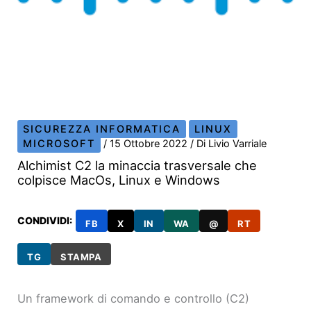
SICUREZZA INFORMATICA
LINUX
MICROSOFT
/
15 Ottobre 2022
/ Di
Livio Varriale
Alchimist C2 la minaccia trasversale che
colpisce MacOs, Linux e Windows
CONDIVIDI:
FB
X
IN
WA
@
RT
TG
STAMPA
Un framework di comando e controllo (C2)