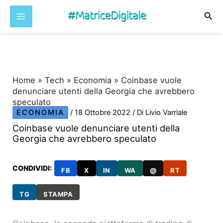
Cer
Vai
al
contenuto
Home
»
Tech
»
Economia
»
Coinbase vuole
denunciare utenti della Georgia che avrebbero
speculato
ECONOMIA
/
18 Ottobre 2022
/ Di
Livio Varriale
Coinbase vuole denunciare utenti della
Georgia che avrebbero speculato
CONDIVIDI:
FB
X
IN
WA
@
RT
TG
STAMPA