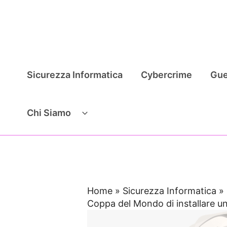
Vai
al
contenuto
Sicurezza Informatica
Cybercrime
Gue
Chi Siamo
Home
»
Sicurezza Informatica
»
Coppa del Mondo di installare 