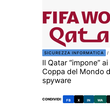
SICUREZZA INFORMATICA
/
Il Qatar “impone” ai 
Coppa del Mondo di
spyware
CONDIVIDI:
FB
X
IN
WA