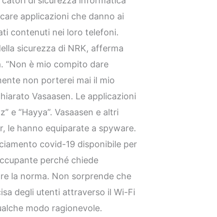
rcatori di sicurezza informatica
ricare applicazioni che danno ai
ati contenuti nei loro telefoni.
ella sicurezza di NRK, afferma
ura. “Non è mio compito dare
mente non porterei mai il mio
dichiarato Vasaasen. Le applicazioni
z” e “Hayya”. Vasaasen e altri
er, le hanno equiparate a spyware.
cciamento covid-19 disponibile per
eoccupante perché chiede
tre la norma. Non sorprende che
isa degli utenti attraverso il Wi-Fi
 qualche modo ragionevole.