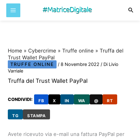
Cer
Vai
al
contenuto
Home
»
Cybercrime
»
Truffe online
»
Truffa del
Trust Wallet PayPal
TRUFFE ONLINE
/
8 Novembre 2022
/ Di
Livio
Varriale
Truffa del Trust Wallet PayPal
CONDIVIDI:
FB
X
IN
WA
@
RT
TG
STAMPA
Avete ricevuto via e-mail una fattura PayPal per