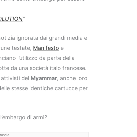
OLUTION
”
otizia ignorata dai grandi media e
cune testate,
Manifesto
e
iano l’utilizzo da parte della
otte da una società italo francese.
attivisti del
Myammar
, anche loro
delle stesse identiche cartucce per
a l’embargo di armi?
nuncio