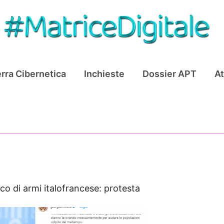
rra Cibernetica
Inchieste
Dossier APT
At
ico di armi italofrancese: protesta