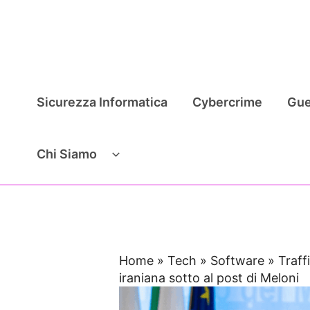
Vai
al
contenuto
Sicurezza Informatica
Cybercrime
Gue
Chi Siamo
Home
»
Tech
»
Software
»
Traff
iraniana sotto al post di Meloni