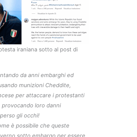
otesta iraniana sotto al post di
rontando da anni embarghi ed
 usando munizioni Cheddite,
ancese per attaccare i protestanti
ta provocando loro danni
 perso gli occhi!
ome è possibile che queste
governo sotto embargo per essere