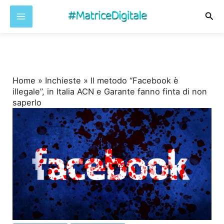
Cer
Vai
al
contenuto
Home
»
Inchieste
»
Il metodo “Facebook è
illegale”, in Italia ACN e Garante fanno finta di non
saperlo