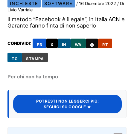
INCHIESTE
SOFTWARE
/
16 Dicembre 2022
/ Di
Livio Varriale
Il metodo “Facebook è illegale”, in Italia ACN e
Garante fanno finta di non saperlo
CONDIVIDI:
FB
X
IN
WA
@
RT
TG
STAMPA
Per chi non ha tempo
POTRESTI NON LEGGERCI PIÙ:
SEGUICI SU GOOGLE ★