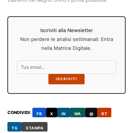
trasferiti nel Regno Unito il prima possibile.
Iscriviti alla Newsletter
Non perdere le analisi settimanali: Entra
nella Matrice Digitale.
ISCRIVITI
CONDIVIDI:
FB
X
IN
WA
@
RT
TG
STAMPA