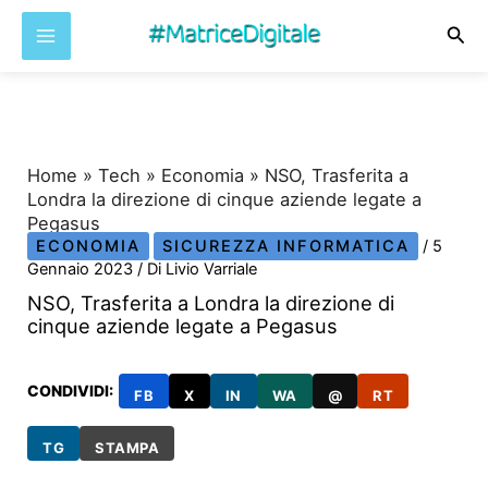
Cer
Vai
al
contenuto
Home
»
Tech
»
Economia
»
NSO, Trasferita a
Londra la direzione di cinque aziende legate a
Pegasus
ECONOMIA
SICUREZZA INFORMATICA
/
5
Gennaio 2023
/ Di
Livio Varriale
NSO, Trasferita a Londra la direzione di
cinque aziende legate a Pegasus
CONDIVIDI:
FB
X
IN
WA
@
RT
TG
STAMPA