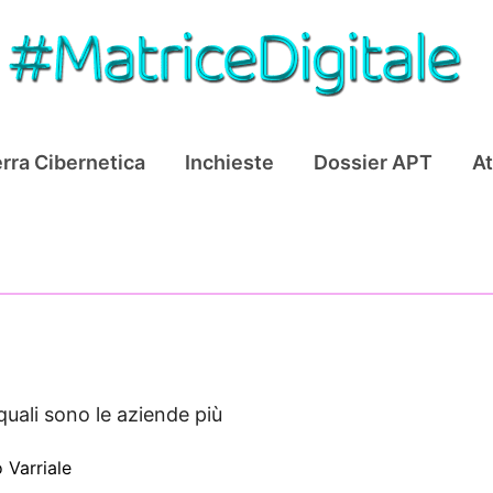
rra Cibernetica
Inchieste
Dossier APT
At
 quali sono le aziende più
o Varriale