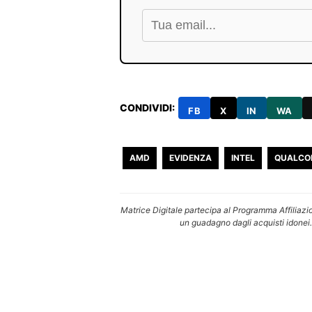
CONDIVIDI:
FB
X
IN
WA
AMD
EVIDENZA
INTEL
QUALCO
Matrice Digitale partecipa al Programma Affiliazi
un guadagno dagli acquisti idonei.