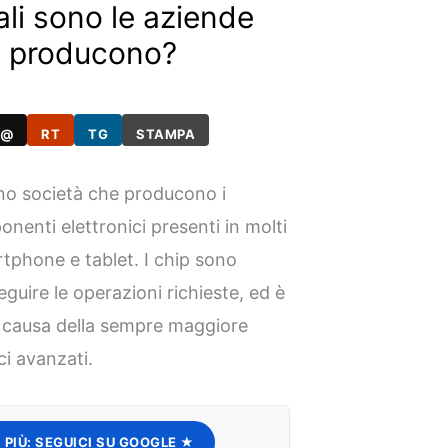
uali sono le aziende
li producono?
@
RT
TG
STAMPA
ono società che producono i
enti elettronici presenti in molti
tphone e tablet. I chip sono
seguire le operazioni richieste, ed è
a causa della sempre maggiore
ci avanzati.
 PIÙ:
SEGUICI SU GOOGLE ★