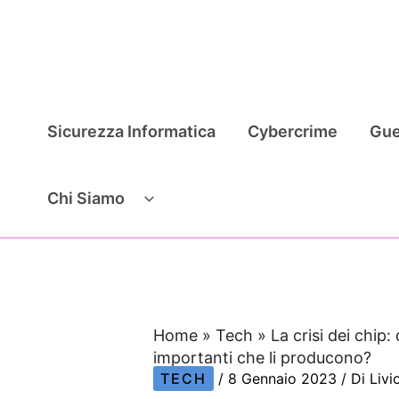
Vai
al
contenuto
Sicurezza Informatica
Cybercrime
Gue
Chi Siamo
Home
»
Tech
»
La crisi dei chip:
importanti che li producono?
TECH
/
8 Gennaio 2023
/ Di
Livi