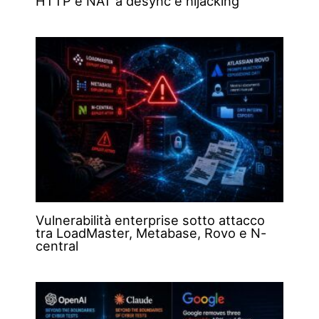
HTTP e NAT a desync e hijacking
Vulnerabilità enterprise sotto attacco
tra LoadMaster, Metabase, Rovo e N-
central