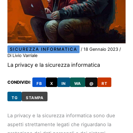
SICUREZZA INFORMATICA
/
18 Gennaio 2023
/
Di
Livio Varriale
La privacy e la sicurezza informatica
CONDIVIDI:
FB
X
IN
WA
@
RT
TG
STAMPA
La privacy e la sicurezza informatica sono due
aspetti strettamente legati che riguardano la