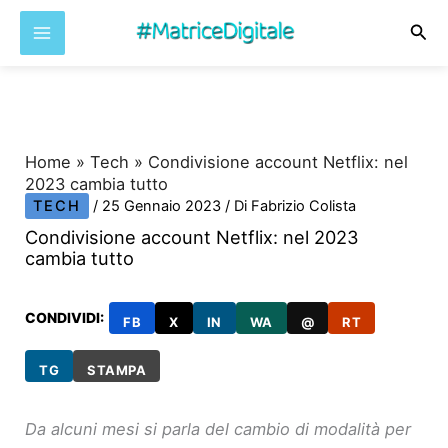
Cer
Vai
al
contenuto
Home
»
Tech
»
Condivisione account Netflix: nel
2023 cambia tutto
TECH
/
25 Gennaio 2023
/ Di
Fabrizio Colista
Condivisione account Netflix: nel 2023
cambia tutto
CONDIVIDI:
FB
X
IN
WA
@
RT
TG
STAMPA
Da alcuni mesi si parla del cambio di modalità per