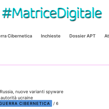
rra Cibernetica
Inchieste
Dossier APT
At
Russia, nuove varianti spyware
autorità ucraine
GUERRA CIBERNETICA
/
6