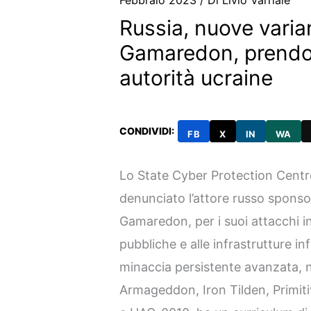
Febbraio 2023
/ Di
Livio Varriale
Russia, nuove varia
Gamaredon, prendon
autorità ucraine
CONDIVIDI:
FB
X
IN
WA
Lo State Cyber Protection Centr
denunciato l’attore russo sponso
Gamaredon, per i suoi attacchi in
pubbliche e alle infrastrutture i
minaccia persistente avanzata,
Armageddon, Iron Tilden, Primit