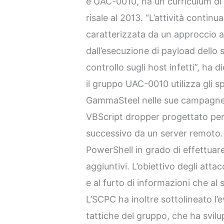
e UAC-0010, ha un curriculum di 
risale al 2013. “L’attività conti
caratterizzata da un approccio a
dall’esecuzione di payload dello 
controllo sugli host infetti”, ha 
il gruppo UAC-0010 utilizza gl
GammaSteel nelle sue campagn
VBScript dropper progettato per s
successivo da un server remoto
PowerShell in grado di effettuar
aggiuntivi. L’obiettivo degli atta
e al furto di informazioni che al
L’SCPC ha inoltre sottolineato l’e
tattiche del gruppo, che ha svil