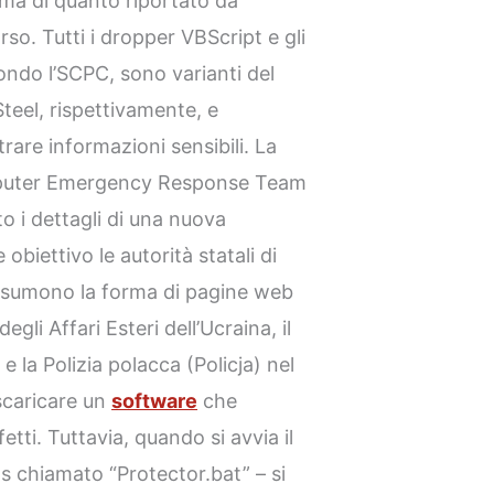
rma di quanto riportato da
rso. Tutti i dropper VBScript e gli
ondo l’SCPC, sono varianti del
l, rispettivamente, e
trare informazioni sensibili. La
omputer Emergency Response Team
o i dettagli di una nuova
iettivo le autorità statali di
assumono la forma di pagine web
egli Affari Esteri dell’Ucraina, il
e la Polizia polacca (Policja) nel
 scaricare un
software
che
etti. Tuttavia, quando si avvia il
s chiamato “Protector.bat” – si