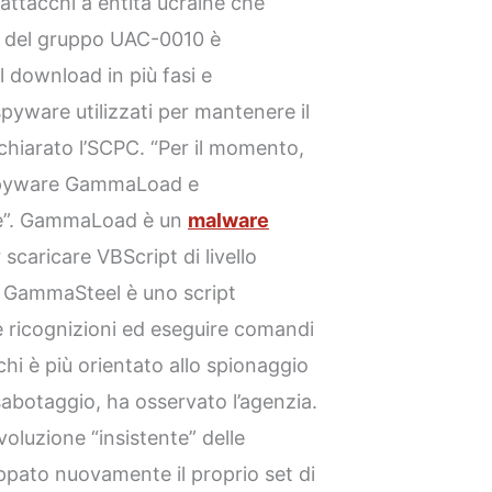
attacchi a entità ucraine che
nua del gruppo UAC-0010 è
l download in più fasi e
spyware utilizzati per mantenere il
dichiarato l’SCPC. “Per il momento,
i spyware GammaLoad e
e”. GammaLoad è un
malware
caricare VBScript di livello
. GammaSteel è uno script
e ricognizioni ed eseguire comandi
cchi è più orientato allo spionaggio
 sabotaggio, ha osservato l’agenzia.
voluzione “insistente” delle
uppato nuovamente il proprio set di