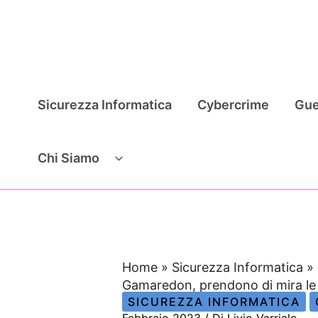
Vai
al
contenuto
Sicurezza Informatica
Cybercrime
Gue
Chi Siamo
Home
»
Sicurezza Informatica
»
Gamaredon, prendono di mira le 
SICUREZZA INFORMATICA