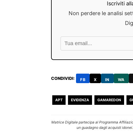
Iscriviti a
Non perdere le analisi set
Dig
CONDIVIDI:
FB
X
IN
WA
APT
EVIDENZA
GAMAREDON
G
Matrice Digitale partecipa al Programma Affiliazi
un guadagno dagli acquisti idonei.