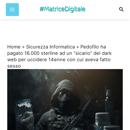
Cer
Vai
al
contenuto
Home
»
Sicurezza Informatica
»
Pedofilo ha
pagato 16.000 sterline ad un “sicario” del dark
web per uccidere 14enne con cui aveva fatto
sesso