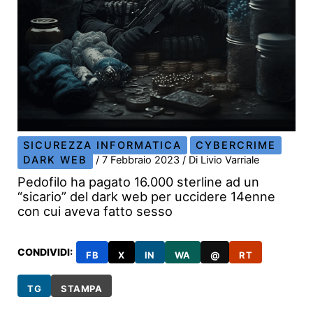
SICUREZZA INFORMATICA
CYBERCRIME
DARK WEB
/
7 Febbraio 2023
/ Di
Livio Varriale
Pedofilo ha pagato 16.000 sterline ad un
“sicario” del dark web per uccidere 14enne
con cui aveva fatto sesso
CONDIVIDI:
FB
X
IN
WA
@
RT
TG
STAMPA