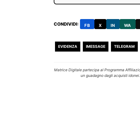
CONDIVIDI:
FB
X
IN
WA
EVIDENZA
IMESSAGE
TELEGRAM
Matrice Digitale partecipa al Programma Affiliazi
un guadagno dagli acquisti idonei.