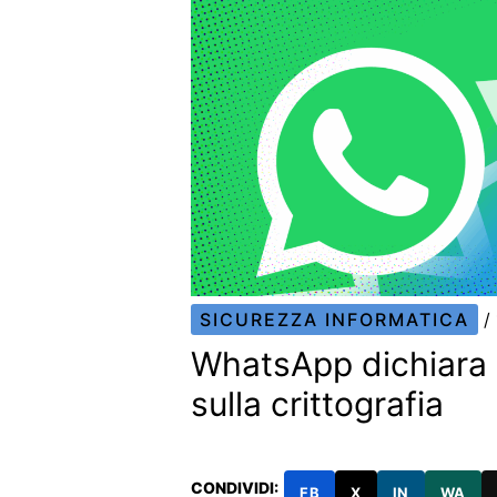
SICUREZZA INFORMATICA
/
WhatsApp dichiara 
sulla crittografia
CONDIVIDI:
FB
X
IN
WA