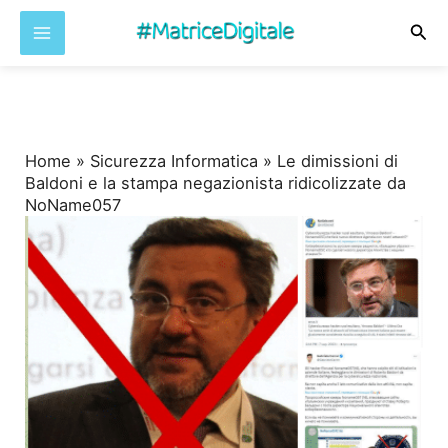
Cer
Vai
al
contenuto
Home
»
Sicurezza Informatica
»
Le dimissioni di
Baldoni e la stampa negazionista ridicolizzate da
NoName057