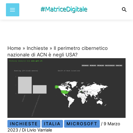
Cer
Vai
al
contenuto
Home
»
Inchieste
»
Il perimetro cibernetico
nazionale di ACN è negli USA?
INCHIESTE
ITALIA
MICROSOFT
/
9 Marzo
2023
/ Di
Livio Varriale