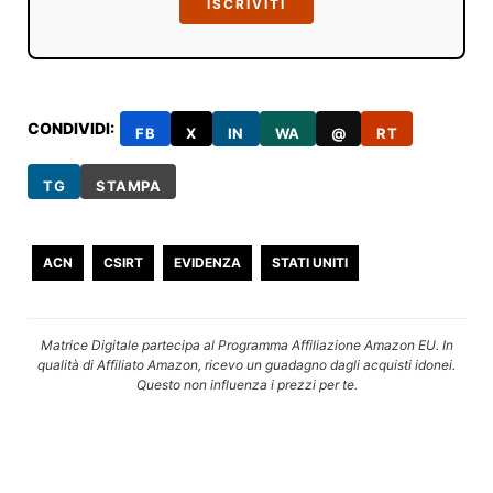
ISCRIVITI
CONDIVIDI:
FB
X
IN
WA
@
RT
TG
STAMPA
ACN
CSIRT
EVIDENZA
STATI UNITI
Matrice Digitale partecipa al Programma Affiliazione Amazon EU. In
qualità di Affiliato Amazon, ricevo un guadagno dagli acquisti idonei.
Questo non influenza i prezzi per te.