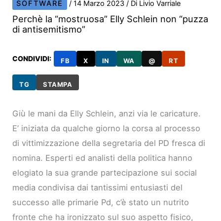
SOFTWARE
/
14 Marzo 2023
/ Di
Livio Varriale
Perchè la “mostruosa” Elly Schlein non “puzza
di antisemitismo”
CONDIVIDI:
FB
X
IN
WA
@
RT
TG
STAMPA
Giù le mani da Elly Schlein, anzi via le caricature.
E’ iniziata da qualche giorno la corsa al processo
di vittimizzazione della segretaria del PD fresca di
nomina. Esperti ed analisti della politica hanno
elogiato la sua grande partecipazione sui social
media condivisa dai tantissimi entusiasti del
successo alle primarie Pd, c’è stato un nutrito
fronte che ha ironizzato sul suo aspetto fisico,