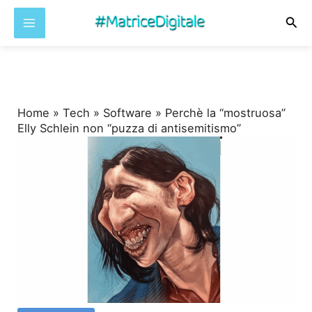
Cer
Vai
al
contenuto
Home
»
Tech
»
Software
»
Perchè la “mostruosa”
Elly Schlein non “puzza di antisemitismo”